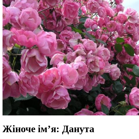
Жіноче ім’я: Данута