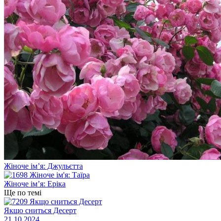
Жіноче ім’я: Джульєтта
Жіноче ім’я: Еріка
Ще по темі
Якщо сниться Десерт
21.10.2024