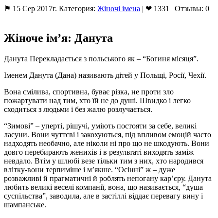
⚑ 15 Сер 2017г. Категория:
Жіночі імена
| ❤ 1331 | Отзывы: 0
Жіноче ім’я: Данута
Данута Перекладається з польського як – “Богиня місяця”.
Іменем Данута (Дана) називають дітей у Польщі, Росії, Чехії.
Вона смілива, спортивна, буває різка, не проти зло
пожартувати над тим, хто їй не до душі. Швидко і легко
сходиться з людьми і без жалю розлучається.
“Зимові” – уперті, рішучі, уміють постояти за себе, великі
ласуни. Вони чуттєві і закохуються, під впливом емоцій часто
надходять необачно, але ніколи ні про що не шкодують. Вони
довго перебирають женихів і в результаті виходять заміж
невдало. Втім у шлюбі везе тільки тим з них, хто народився
влітку-вони терпиміше і м’якше. “Осінні” ж – дуже
розважливі й прагматичні й роблять непогану кар’єру. Данута
любить великі веселі компанії, вона, що називається, “душа
суспільства”, заводила, але в застіллі віддає перевагу вину і
шампанське.