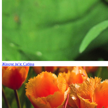
Жіноче ім’я: Сабіна