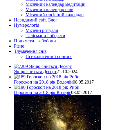
Місячний календар медитацій
Місячний календар снів
Місячний посівний календар
Невидимий світ. Блог
Нумерологія
Місячні ритуали
Талісмани і обереги
Прикмети і забобони
Різне
Тлумачення снів
Психологічний сонник
Якщо сниться Десерт
21.10.2024
Гороскоп на 2018 рік Водолій
08.05.2017
Гороскоп на 2018 рік Козеріг
08.05.2017