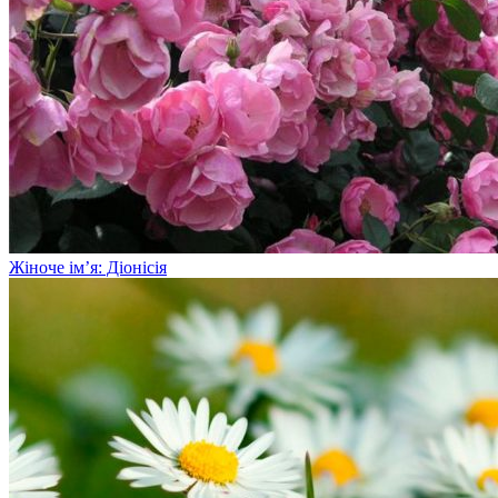
Жіноче ім’я: Діонісія