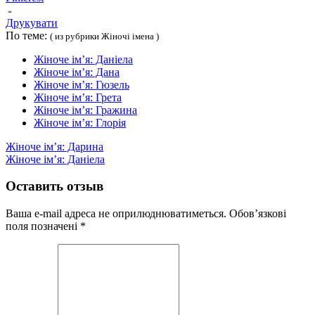
Друкувати
По теме:
( из рубрики Жіночі імена )
Жіноче ім’я: Даніела
Жіноче ім’я: Дана
Жіноче ім’я: Гюзель
Жіноче ім’я: Грета
Жіноче ім’я: Гражина
Жіноче ім’я: Глорія
Жіноче ім’я: Дарина
Жіноче ім’я: Даніела
Оставить отзыв
Ваша e-mail адреса не оприлюднюватиметься.
Обов’язкові
поля позначені
*