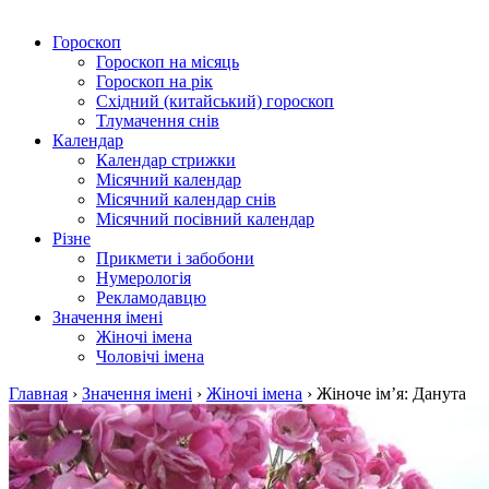
Гороскоп
Гороскоп на місяць
Гороскоп на рік
Східний (китайський) гороскоп
Тлумачення снів
Календар
Календар стрижки
Місячний календар
Місячний календар снів
Місячний посівний календар
Різне
Прикмети і забобони
Нумерологія
Рекламодавцю
Значення імені
Жіночі імена
Чоловічі імена
Главная
›
Значення імені
›
Жіночі імена
›
Жіноче ім’я: Данута