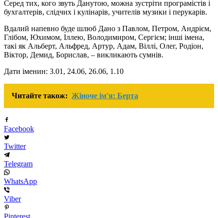
Серед тих, кого звуть Данутою, можна зустріти програмістів і
бухгалтерів, слідчих і кулінарів, учителів музики і перукарів.
Вдалий напевно буде шлюб Дано з Павлом, Петром, Андрієм,
Глібом, Юхимом, Іллею, Володимиром, Сергієм; інші імена,
такі як Альберт, Альфред, Артур, Адам, Віллі, Олег, Родіон,
Віктор, Демид, Борислав, – викликають сумнів.
Дати іменин: 3.01, 24.06, 26.06, 1.10
Читайте також:
Жіноче ім'я: Берта
Facebook
Twitter
Telegram
WhatsApp
Viber
Pinterest