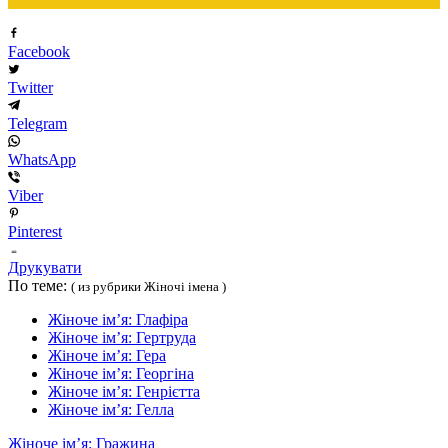
Facebook
Twitter
Telegram
WhatsApp
Viber
Pinterest
Друкувати
По теме:
( из рубрики Жіночі імена )
Жіноче ім’я: Глафіра
Жіноче ім’я: Гертруда
Жіноче ім’я: Гера
Жіноче ім’я: Георгіна
Жіноче ім’я: Генрієтта
Жіноче ім’я: Гелла
Жіноче ім’я: Гражина