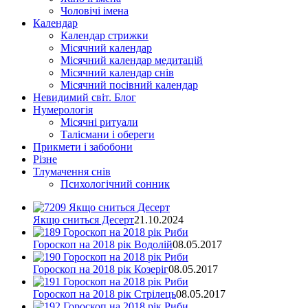
Чоловічі імена
Календар
Календар стрижки
Місячний календар
Місячний календар медитацій
Місячний календар снів
Місячний посівний календар
Невидимий світ. Блог
Нумерологія
Місячні ритуали
Талісмани і обереги
Прикмети і забобони
Різне
Тлумачення снів
Психологічний сонник
Якщо сниться Десерт
21.10.2024
Гороскоп на 2018 рік Водолій
08.05.2017
Гороскоп на 2018 рік Козеріг
08.05.2017
Гороскоп на 2018 рік Стрілець
08.05.2017