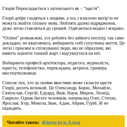
Глорія Перекладається з латинського як – “щастя”.
Глорії добре сходяться з людьми, а ось з власною матір’ю не
можуть знайти спільну мову. Люблять далекі відрядження,
дуже легко ставляться до грошей. Одягаються модно і яскраво.
“Осінні” розважливі, усе роблять без зайвого поспіху, так само
докладно, не кваплячись, вибирають собі супутника життя. Це
легкі і приємні в спілкуванні люди, які не образливі, які
вміють оцінити тонкий жарт і відгукнутися на неї.
Вибирають професії архітектора, педагога, журналіста,
юриста, телефоністки, перекладача, актриси, гримера,
мистецтвознавця.
Список тих, хто за своїми якостями може скласти щастя
Глорії, досить великий. Це Олександр, Борис, Михайло,
Святослав, Сергій, Едуард, Яків, Наум, Мирон, Леонід,
Гаврило. Однак багато чоловіків, наприклад Олег, Степан,
Ярослав, Ігор, Микола, Іван, Адам, Абрам, Гурій, їй не
підходять.
Читайте також:
Жіноче ім'я: Ельза