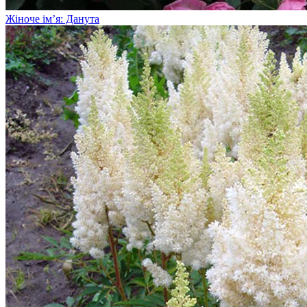
Жіноче ім’я: Данута