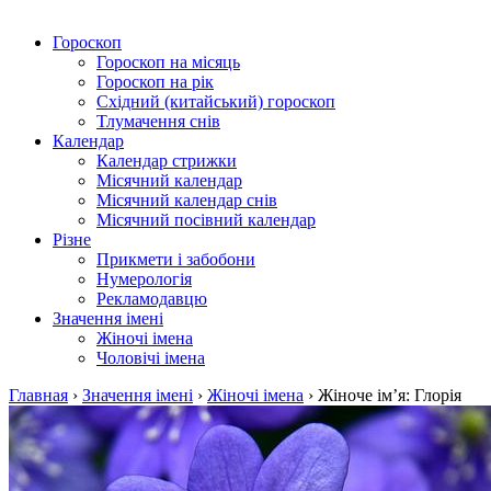
Гороскоп
Гороскоп на місяць
Гороскоп на рік
Східний (китайський) гороскоп
Тлумачення снів
Календар
Календар стрижки
Місячний календар
Місячний календар снів
Місячний посівний календар
Різне
Прикмети і забобони
Нумерологія
Рекламодавцю
Значення імені
Жіночі імена
Чоловічі імена
Главная
›
Значення імені
›
Жіночі імена
›
Жіноче ім’я: Глорія