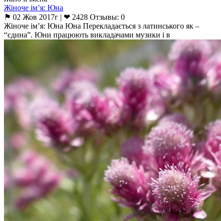
Жіноче ім’я: Юна
⚑ 02 Жов 2017г | ❤ 2428 Отзывы: 0
Жіноче ім’я: Юна Юна Перекладається з латинського як –
“єдина”. Юни працюють викладачами музики і в