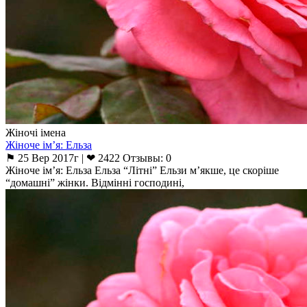
Жіночі імена
Жіноче ім’я: Ельза
⚑ 25 Вер 2017г | ❤ 2422 Отзывы: 0
Жіноче ім’я: Ельза Ельза “Літні” Ельзи м’якше, це скоріше
“домашні” жінки. Відмінні господині,