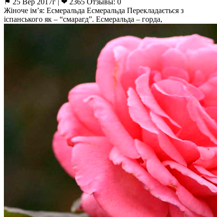
⚑ 25 Вер 2017г | ❤ 2365 Отзывы: 0
Жіноче ім’я: Есмеральда Есмеральда Перекладається з
іспанського як – “смарагд”. Есмеральда – горда,