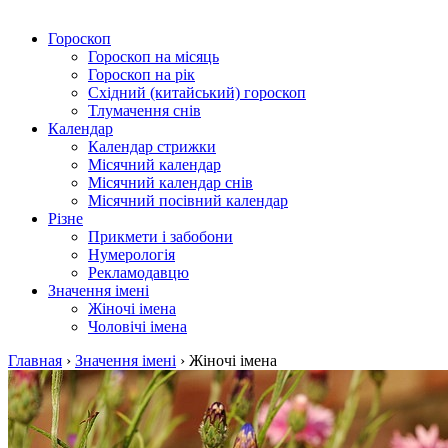
Гороскоп
Гороскоп на місяць
Гороскоп на рік
Східний (китайський) гороскоп
Тлумачення снів
Календар
Календар стрижки
Місячний календар
Місячний календар снів
Місячний посівний календар
Різне
Прикмети і забобони
Нумерологія
Рекламодавцю
Значення імені
Жіночі імена
Чоловічі імена
Главная
›
Значення імені
›
Жіночі імена