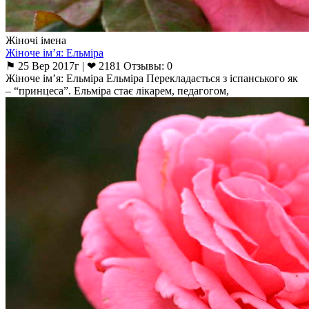
Жіночі імена
Жіноче ім’я: Ельміра
⚑ 25 Вер 2017г | ❤ 2181 Отзывы: 0
Жіноче ім’я: Ельміра Ельміра Перекладається з іспанського як
– “принцеса”. Ельміра стає лікарем, педагогом,