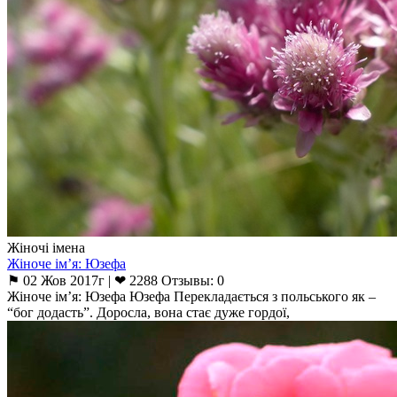
Жіночі імена
Жіноче ім’я: Юзефа
⚑ 02 Жов 2017г | ❤ 2288 Отзывы: 0
Жіноче ім’я: Юзефа Юзефа Перекладається з польського як –
“бог додасть”. Доросла, вона стає дуже гордої,