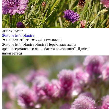
Жіночі імена
Жіноче ім’я: Ядвіга
⚑ 02 Жов 2017г | ❤ 2240 Отзывы: 0
Жіноче ім’я: Ядвіга Ядвіга Перекладається з
древнегерманского як – “багата войовниця”. Ядвіга
намагається