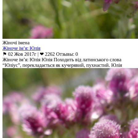
Жіночі імена
Жіноче ім’я: Юлія
⚑ 02 Жов 2017г | ❤ 2262 Отзывы: 0
Жіноче ім’я: Юлія Юлія Походить від латинського слова
“Юліус”, перекладається як кучерявий, пухнастий. Юлія