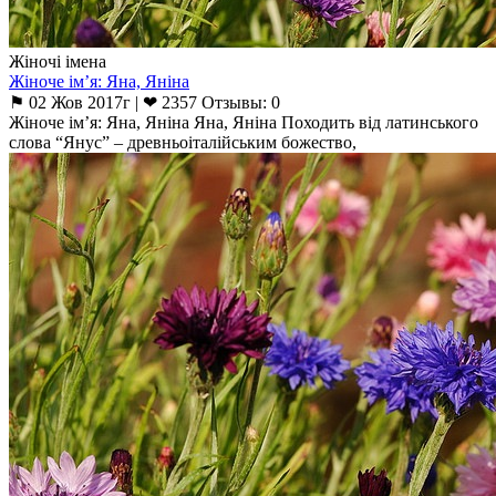
Жіночі імена
Жіноче ім’я: Яна, Яніна
⚑ 02 Жов 2017г | ❤ 2357 Отзывы: 0
Жіноче ім’я: Яна, Яніна Яна, Яніна Походить від латинського
слова “Янус” – древньоіталійським божество,