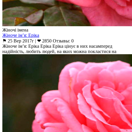
Жіночі імена
Жіноче ім’я: Еріка
⚑ 25 Вер 2017г | ❤ 2850 Отзывы: 0
Жіноче ім’я: Еріка Еріка Еріка цінує в них насамперед
надійність, любить людей, на яких можна покластися на