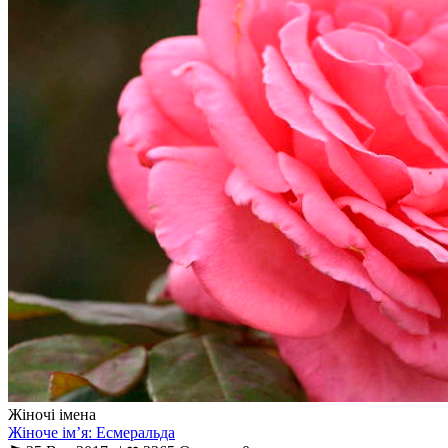
Жіночі імена
Жіноче ім’я: Есмеральда