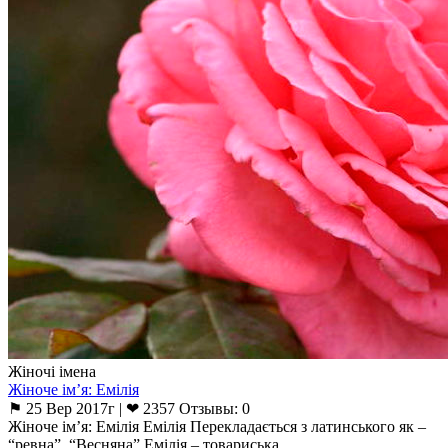
Жіночі імена
Жіноче ім’я: Емілія
⚑ 25 Вер 2017г | ❤ 2357 Отзывы: 0
Жіноче ім’я: Емілія Емілія Перекладається з латинського як –
“ревна”. “Весняна” Емілія – ​​товариська,