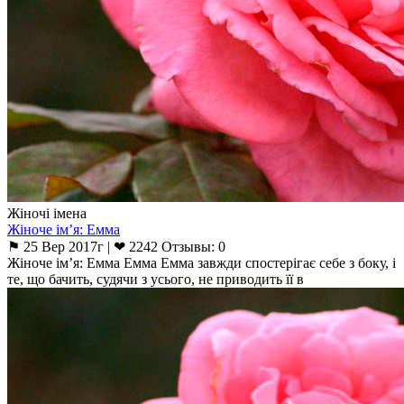
Жіночі імена
Жіноче ім’я: Емма
⚑ 25 Вер 2017г | ❤ 2242 Отзывы: 0
Жіноче ім’я: Емма Емма Емма завжди спостерігає себе з боку, і
те, що бачить, судячи з усього, не приводить її в