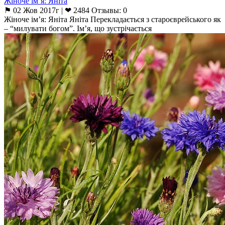
Жіноче ім’я: Яніта
⚑ 02 Жов 2017г | ❤ 2484 Отзывы: 0
Жіноче ім’я: Яніта Яніта Перекладається з староєврейського як
– “милувати богом”. Ім’я, що зустрічається