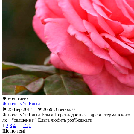
Жіночі імена
Жіноче ім’я: Ельга
⚑ 25 Вер 2017г | ❤ 2659 Отзывы: 0
Жіноче ім’я: Ельга Ельга Перекладається з древнегерманского
як – “священна”. Ельга любить роз’їжджати
1
2
3
4
…
15
>
Ще по темі