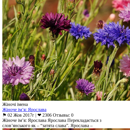
Жіночі імена
Жіноче ім’я: Ярослава
⚑ 02 Жов 2017г | ❤ 2306 Отзывы: 0
Жіноче ім’я: Ярослава Ярослава Перекладається з
слов’янського як – “затята слава”. Ярослава –