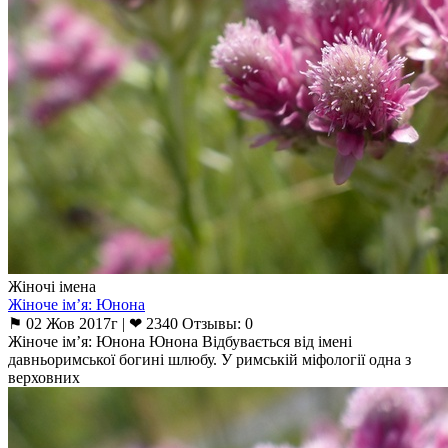
Жіночі імена
Жіноче ім’я: Юнона
⚑ 02 Жов 2017г | ❤ 2340 Отзывы: 0
Жіноче ім’я: Юнона Юнона Відбувається від імені
давньоримської богині шлюбу. У римській міфології одна з
верховних