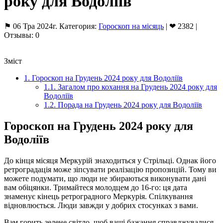
року для Водоліїв
⚑ 06 Тра 2024г. Категория:
Гороскоп на місяць
| ❤ 2382 |
Отзывы: 0
Зміст
1.
Гороскоп на Грудень 2024 року для Водоліїв
1.1.
Загалом про кохання на Грудень 2024 року для
Водоліїв
1.2.
Порада на Грудень 2024 року для Водоліїв
Гороскоп на Грудень 2024 року для
Водоліїв
До кінця місяця Меркурій знаходиться у Стрільці. Однак його
ретроградація може зіпсувати реалізацію пропозицій. Тому ви
можете подумати, що люди не збираються виконувати дані
вам обіцянки. Тримайтеся молодцем до 16-го: ця дата
знаменує кінець ретроградного Меркурія. Спілкування
відновлюється. Люди завжди у добрих стосунках з вами.
Вам горить зелене світло, щоб ваші бажання справджувалися