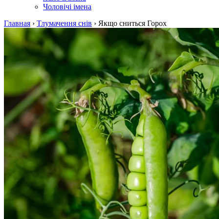
Чоловічі імена
Главная
›
Тлумачення снів
›
Якщо сниться Горох