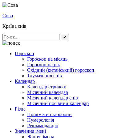
Сова
Країна снів
✔
Гороскоп
Гороскоп на місяць
Гороскоп на рік
Східний (китайський) гороскоп
Тлумачення снів
Календар
Календар стрижки
Місячний календар
Місячний календар снів
Місячний посівний календар
Різне
Прикмети і забобони
Нумерологія
Рекламодавцю
Значення імені
Жіночі імена