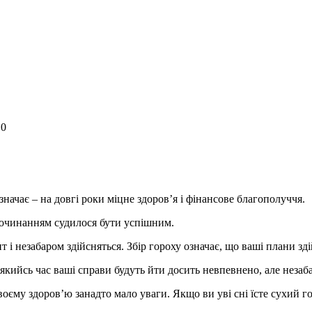
 0
значає – на довгі роки міцне здоров’я і фінансове благополуччя.
 починанням судилося бути успішним.
і незабаром здійсняться. Збір гороху означає, що ваші плани зді
якийсь час ваші справи будуть йти досить невпевнено, але незаб
оєму здоров’ю занадто мало уваги. Якщо ви уві сні їсте сухий го