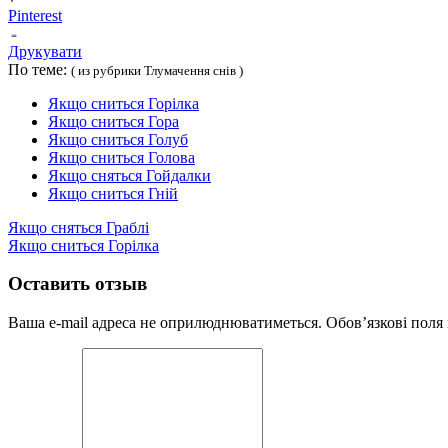
Pinterest
Друкувати
По теме:
( из рубрики Тлумачення снів )
Якщо сниться Горілка
Якщо сниться Гора
Якщо сниться Голуб
Якщо сниться Голова
Якщо сняться Гойдалки
Якщо сниться Гній
Якщо сняться Граблі
Якщо сниться Горілка
Оставить отзыв
Ваша e-mail адреса не оприлюднюватиметься.
Обов’язкові поля