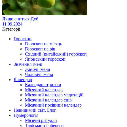
Якщо сниться Дуб
11.09.2024
Категорії
Гороскоп
Гороскоп на місяць
Гороскоп на рік
Східний (китайський) гороскоп
Японський гороскоп
Значення імені
Жіночі імена
Чоловічі імена
Календар
Календар стрижки
Місячний календар
Місячний календар медитацій
Місячний календар снів
Місячний посівний календар
Невидимий світ. Блог
Нумерологія
Місячні ритуали
Талісмани і обереги