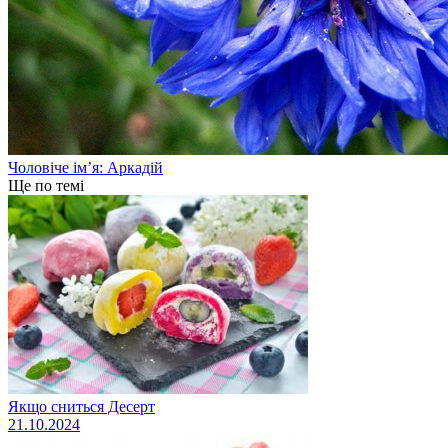
Чоловіче ім’я: Аркадій
Ще по темі
Якщо сниться Десерт
21.10.2024