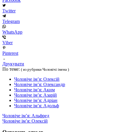
Facebook
Twitter
Telegram
WhatsApp
Viber
Pinterest
Друкувати
По теме:
( из рубрики Чоловічі імена )
Чоловіче ім’я: Олексій
Чоловіче ім’я: Олександр
Чоловіче ім’я: Аким
Чоловіче ім’я: Азарій
Чоловіче ім’я: Адріан
Чоловіче ім’я: Адольф
Чоловіче ім’я: Альфред
Чоловіче ім’я: Олексій