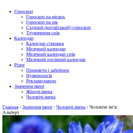
Гороскоп
Гороскоп на місяць
Гороскоп на рік
Східний (китайський) гороскоп
Тлумачення снів
Календар
Календар стрижки
Місячний календар
Місячний календар снів
Місячний посівний календар
Різне
Прикмети і забобони
Нумерологія
Рекламодавцю
Значення імені
Жіночі імена
Чоловічі імена
Главная
›
Значення імені
›
Чоловічі імена
›
Чоловіче ім’я:
Альберт