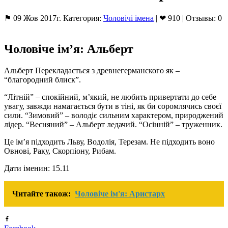
⚑ 09 Жов 2017г. Категория:
Чоловічі імена
| ❤ 910 | Отзывы: 0
Чоловіче ім’я: Альберт
Альберт Перекладається з древнегерманского як –
“благородний блиск”.
“Літній” – спокійний, м’який, не любить привертати до себе
увагу, завжди намагається бути в тіні, як би соромлячись своєї
сили. “Зимовий” – володіє сильним характером, природжений
лідер. “Весняний” – Альберт ледачий. “Осінній” – труженник.
Це ім’я підходить Льву, Водолія, Терезам. Не підходить воно
Овнові, Раку, Скорпіону, Рибам.
Дати іменин: 15.11
Читайте також:
Чоловіче ім'я: Аристарх