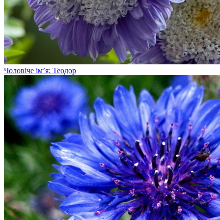
Чоловіче ім’я: Теодор