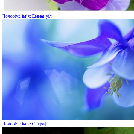
Чоловіче ім’я: Еммануїл
Чоловіче ім’я: Євграф