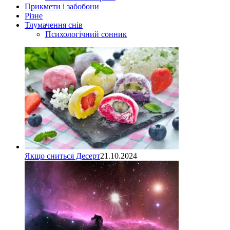
Прикмети і забобони
Різне
Тлумачення снів
Психологічний сонник
Якщо сниться Десерт
21.10.2024