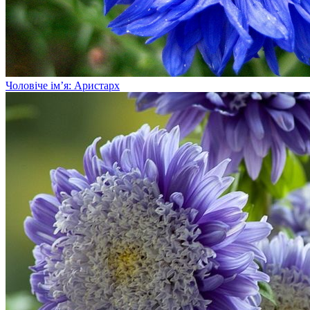
Чоловіче ім’я: Аристарх