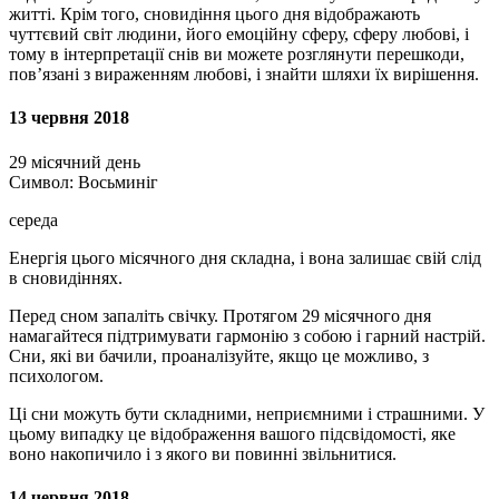
житті. Крім того, сновидіння цього дня відображають
чуттєвий світ людини, його емоційну сферу, сферу любові, і
тому в інтерпретації снів ви можете розглянути перешкоди,
пов’язані з вираженням любові, і знайти шляхи їх вирішення.
13 червня 2018
29 місячний день
Символ: Восьминіг
середа
Енергія цього місячного дня складна, і вона залишає свій слід
в сновидіннях.
Перед сном запаліть свічку. Протягом 29 місячного дня
намагайтеся підтримувати гармонію з собою і гарний настрій.
Сни, які ви бачили, проаналізуйте, якщо це можливо, з
психологом.
Ці сни можуть бути складними, неприємними і страшними. У
цьому випадку це відображення вашого підсвідомості, яке
воно накопичило і з якого ви повинні звільнитися.
14 червня 2018