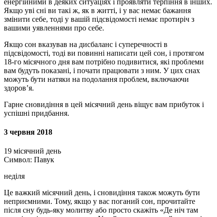
енергійними в деяких ситуаціях і проявляти терпіння в інших.
Якщо уві сні ви такі ж, як в житті, і у вас немає бажання
змінити себе, тоді у вашій підсвідомості немає протиріч з
вашими уявленнями про себе.
Якщо сон вказував на дисбаланс і суперечності в
підсвідомості, тоді ви повинні написати цей сон, і протягом
18-го місячного дня вам потрібно подивитися, які проблеми
вам будуть показані, і почати працювати з ним. У цих снах
можуть бути натяки на подолання проблем, включаючи
здоров’я.
Гарне сновидіння в цей місячний день віщує вам прибуток і
успішні придбання.
3 червня 2018
19 місячний день
Символ: Павук
неділя
Це важкий місячний день, і сновидіння також можуть бути
неприємними. Тому, якщо у вас поганий сон, прочитайте
після сну будь-яку молитву або просто скажіть «Де ніч там