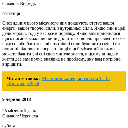
Символ: Ведмідь
п’ятниця
Сновидіння цього місячного дня показують статус вашої
енергії, вашої творчої сили, внутрішньої сили. Якщо сни в цей
день хороші, тоді у вас все в порядку. Якщо вам приснилося
щось погане, можливо ви недостатньо творчо проявляєте себе
в житті, або багато ваші внутрішні сили були витрачені, і ви
повинні відновити енергію. Іноді в цей місячний день ви
можете бачити уві сні своє минуле життя, в цьому випадку
життя дає вам пряма вказівка ​​на проблему, яку вам потрібно
вирішити.
Читайте також:
Місячний календар снів на 1 - 15
Листопада 2024
9 червня 2018
25 місячний день
Символ: Черепаха
субота