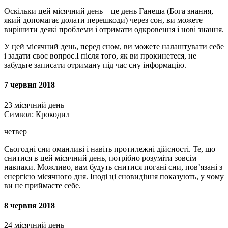
Оскільки цей місячний день – це день Ганеша (Бога знання,
який допомагає долати перешкоди) через сон, ви можете
вирішити деякі проблеми і отримати одкровення і нові знання.
У цей місячний день, перед сном, ви можете налаштувати себе
і задати своє вопрос.І після того, як ви прокинетеся, не
забудьте записати отриману під час сну інформацію.
7 червня 2018
23 місячний день
Символ: Крокодил
четвер
Сьогодні сни оманливі і навіть протилежні дійсності. Те, що
снитися в цей місячний день, потрібно розуміти зовсім
навпаки. Можливо, вам будуть снитися погані сни, пов’язані з
енергією місячного дня. Іноді ці сновидіння показують, у чому
ви не приймаєте себе.
8 червня 2018
24 місячний день