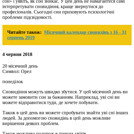
сон» і уявіть, як сон зникає. У цей день не намагайтеся самі
інтерпретувати сновидіння, краще звернутися до
професіоналів. Сьогодні сни приховують психологічні
проблеми підсвідомості.
Читайте також:
Місячний календар сновидінь з 16 - 31
серпень 2019
4 червня 2018
20 місячний день
Символ: Орел
понеділок
Сновидіння можуть швидко збутися. У цей місячний день ви
можете замовити сон за бажанням. Наприклад, уві сні ви
можете відправитися туди, де хочете побувати.
Також в цей день ви можете спробувати знайти уві сні інших
людей. За допомогою сновидінь в цей день можливе
вирішення деяких проблем.
Також можливо подорож в тонких світів.