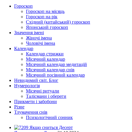
Гороскоп
Гороскоп на місяць
Гороскоп на рік
Східний (китайський) гороскоп
Японський гороскоп
Значення імені
Жіночі імена
Чоловічі імена
Календар
Календар стрижки
Місячний календар
Місячний календар медитацій
Місячний календар снів
Місячний посівний календар
Невидимий світ. Блог
Нумерологія
Місячні ритуали
Талісмани і обереги
Прикмети і забобони
Різне
Тлумачення снів
Психологічний сонник