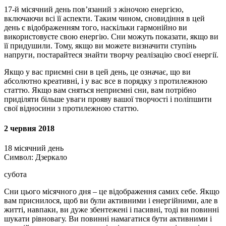
17-й місячний день пов’язаний з жіночою енергією,
включаючи всі її аспекти. Таким чином, сновидіння в цей
день є відображенням того, наскільки гармонійно ви
використовуєте свою енергію. Сни можуть показати, якщо ви
її придушили. Тому, якщо ви можете визначити ступінь
напруги, постарайтеся знайти творчу реалізацію своєї енергії.
Якщо у вас приємні сни в цей день, це означає, що ви
абсолютно креативні, і у вас все в порядку з протилежною
статтю. Якщо вам сняться неприємні сни, вам потрібно
приділяти більше уваги прояву вашої творчості і поліпшити
свої відносини з протилежною статтю.
2 червня 2018
18 місячний день
Символ: Дзеркало
субота
Сни цього місячного дня – це відображення самих себе. Якщо
вам приснилося, щоб ви були активними і енергійними, але в
житті, навпаки, ви дуже збентежені і пасивні, тоді ви повинні
шукати рівновагу. Ви повинні намагатися бути активними і