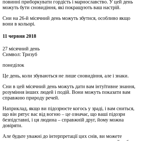
повинні приборкувати гордість і марнославство. У цей день
можуть бути сновидіння, які покращують ваш настрій.
Сни на 26-й місячний день можуть збутися, особливо якщо
вони в кольорі.
11 червня 2018
27 місячний день
Символ: Тризуб
понеділок
Це день, коли збуваються не лише сновидіння, але і знаки.
Сни в цей місячний день можуть дати вам інтуїтивне знання,
розуміння інших людей і подій. Вони можуть показати вам
справжню природу речей.
Наприклад, якщо ви підозрюєте когось у зраді, і вам сниться,
що він рятує вас від вогню – це означає, що ваші підозри
безпідставні, і ця людина – справжній друг, йому можна
довіряти.
Але будьте уважні до інтерпретації цих снів, ви можете