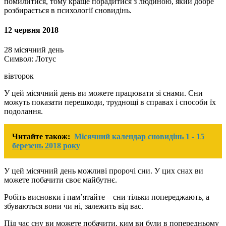
помилитися, тому краще порадитися з людиною, який добре
розбирається в психології сновидінь.
12 червня 2018
28 місячний день
Символ: Лотус
вівторок
У цей місячний день ви можете працювати зі снами. Сни
можуть показати перешкоди, труднощі в справах і способи їх
подолання.
Читайте також:
Місячний календар сновидінь 1 - 15
березень 2018 року
У цей місячний день можливі пророчі сни. У цих снах ви
можете побачити своє майбутнє.
Робіть висновки і пам’ятайте – сни тільки попереджають, а
збуваються вони чи ні, залежить від вас.
Під час сну ви можете побачити, ким ви були в попередньому