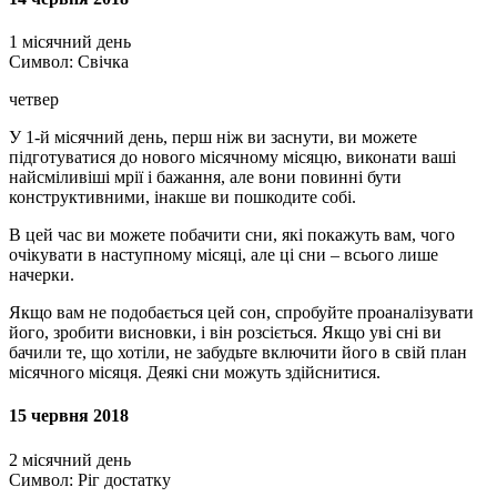
1 місячний день
Символ: Свічка
четвер
У 1-й місячний день, перш ніж ви заснути, ви можете
підготуватися до нового місячному місяцю, виконати ваші
найсміливіші мрії і бажання, але вони повинні бути
конструктивними, інакше ви пошкодите собі.
В цей час ви можете побачити сни, які покажуть вам, чого
очікувати в наступному місяці, але ці сни – всього лише
начерки.
Якщо вам не подобається цей сон, спробуйте проаналізувати
його, зробити висновки, і він розсіється. Якщо уві сні ви
бачили те, що хотіли, не забудьте включити його в свій план
місячного місяця. Деякі сни можуть здійснитися.
15 червня 2018
2 місячний день
Символ: Ріг достатку