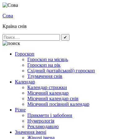
Сова
Країна снів
✔
Гороскоп
Гороскоп на місяць
Гороскоп на рік
Східний (китайський) гороскоп
Тлумачення снів
Календар
Календар стрижки
Місячний календар
Місячний календар снів
Місячний посівний календар
Різне
Прикмети і забобони
Нумерологія
Рекламодавцю
Значення імені
Жіночі імена