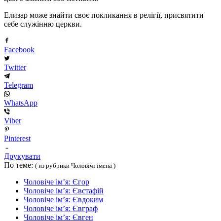
Елизар може знайти своє покликання в релігії, присвятити
себе служінню церкви.
Facebook
Twitter
Telegram
WhatsApp
Viber
Pinterest
Друкувати
По теме:
( из рубрики Чоловічі імена )
Чоловіче ім’я: Єгор
Чоловіче ім’я: Євстафій
Чоловіче ім’я: Євдоким
Чоловіче ім’я: Євграф
Чоловіче ім’я: Євген