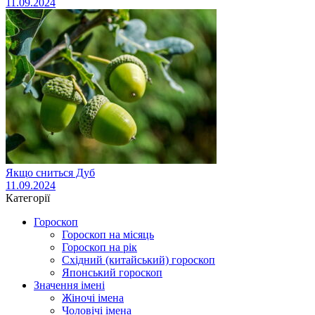
11.09.2024
Якщо сниться Дуб
11.09.2024
Категорії
Гороскоп
Гороскоп на місяць
Гороскоп на рік
Східний (китайський) гороскоп
Японський гороскоп
Значення імені
Жіночі імена
Чоловічі імена