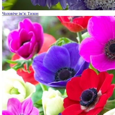
Чоловіче ім’я: Тихон