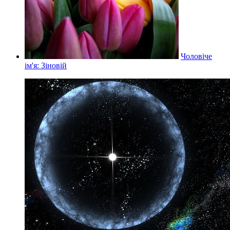
Чоловіче
ім'я: Зіновій