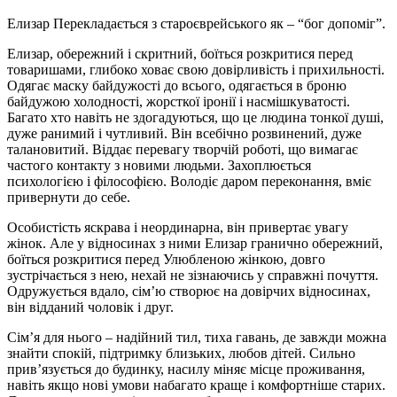
Елизар Перекладається з староєврейського як – “бог допоміг”.
Елизар, обережний і скритний, боїться розкритися перед
товаришами, глибоко ховає свою довірливість і прихильності.
Одягає маску байдужості до всього, одягається в броню
байдужою холодності, жорсткої іронії і насмішкуватості.
Багато хто навіть не здогадуються, що це людина тонкої душі,
дуже ранимий і чутливий. Він всебічно розвинений, дуже
талановитий. Віддає перевагу творчій роботі, що вимагає
частого контакту з новими людьми. Захоплюється
психологією і філософією. Володіє даром переконання, вміє
привернути до себе.
Особистість яскрава і неординарна, він привертає увагу
жінок. Але у відносинах з ними Елизар гранично обережний,
боїться розкритися перед Улюбленою жінкою, довго
зустрічається з нею, нехай не зізнаючись у справжні почуття.
Одружується вдало, сім’ю створює на довірчих відносинах,
він відданий чоловік і друг.
Сім’я для нього – надійний тил, тиха гавань, де завжди можна
знайти спокій, підтримку близьких, любов дітей. Сильно
прив’язується до будинку, насилу міняє місце проживання,
навіть якщо нові умови набагато краще і комфортніше старих.