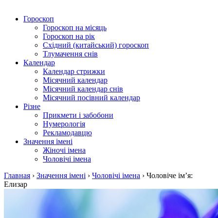
Гороскоп
Гороскоп на місяць
Гороскоп на рік
Східний (китайський) гороскоп
Тлумачення снів
Календар
Календар стрижки
Місячний календар
Місячний календар снів
Місячний посівний календар
Різне
Прикмети і забобони
Нумерологія
Рекламодавцю
Значення імені
Жіночі імена
Чоловічі імена
Главная
›
Значення імені
›
Чоловічі імена
›
Чоловіче ім’я:
Елизар