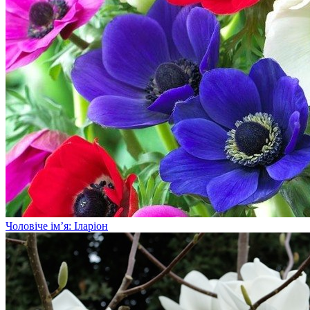
Чоловіче ім’я: Іларіон