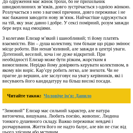
До одруження має жінок трохи, бо не прихильник
швидкоплинних зв’язків, довго зустрічається з однією жінкою.
Розлучається з нею з вагомої причини, довго переживає і не
має бажання заводити нову зв’язок. Найчастіше одружується
на тій, яку знає давно і добре. У сексі помірний, розум завжди
бере верх над емоціями.
З колегами Елизар м’який і шанобливий; ті йому платять
взаємністю. Він – душа колективу, тим більше що рідко змінює
місце роботи. Він ненав’язливий, але завжди в центрі уваги.
Дотепний, веселий, хоча і не дуже відкритий. При
необхідності Елизар може бути різким, жорстким я
вимогливим. Нерідко йому довіряють керувати колективом, в
якому він виріс. Кар’єру робить легко, але знехотя. Чи не
прагне до вершин, але заслуговує на увагу керівників, які і
висувають його кандидатуру на більш високі посади.
Читайте також:
Чоловіче ім'я: Данило
“Зимовий” Елизар має сильний характер, але натура
витончена, вишукана. Любить поезію, живопис. Людина
тонкого душевного складу. Важко переживає невдачі і
розчарування. Життя його не надто балує, але він не стає від
цього злісним або мстивим.