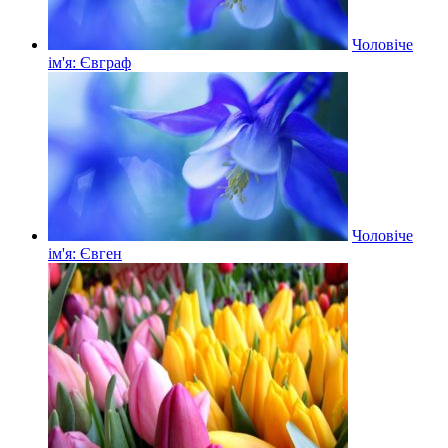
Чоловіче
ім'я: Євграф
Чоловіче
ім'я: Євген