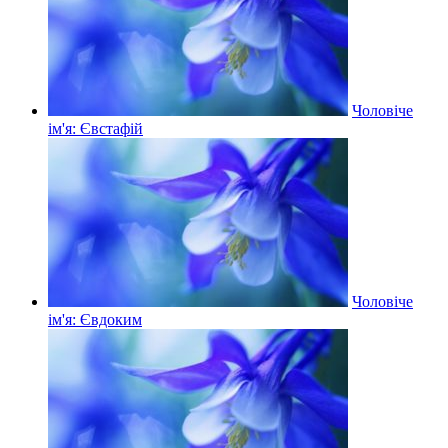
Чоловіче
ім'я: Євстафій
Чоловіче
ім'я: Євдоким