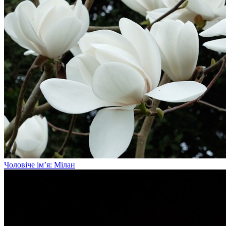
Чоловіче ім’я: Мілан