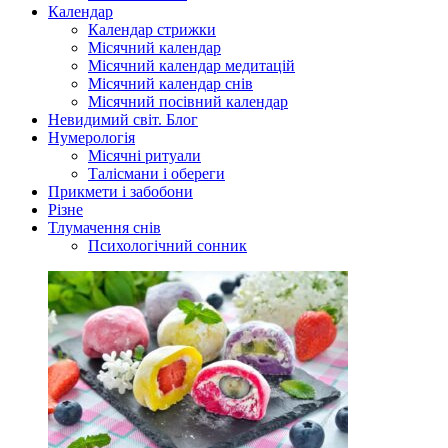
Календар
Календар стрижки
Місячний календар
Місячний календар медитацій
Місячний календар снів
Місячний посівний календар
Невидимий світ. Блог
Нумерологія
Місячні ритуали
Талісмани і обереги
Прикмети і забобони
Різне
Тлумачення снів
Психологічний сонник