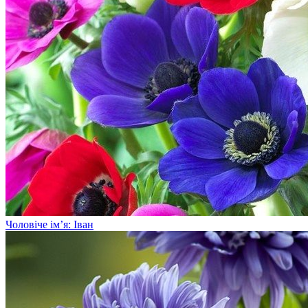
Чоловіче ім’я: Іван