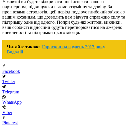
У жовтні ви будете відкривати нові аспекти вашого
партнерства, підвищуючи взаєморозуміння та довіру. За
прогнозами астрологів, цей період подарує глибокий зв’язок з
вашим коханням, що дозволить вам відчути справжню силу та
підтримку одне від одного. Попри будь-які життєві виклики,
ваші особисті відносини будуть перетворюватися на джерело
впевненості та підтримки цього місяця.
Читайте також:
Гороскоп на грудень 2017 року
Водолій
Facebook
Twitter
Telegram
WhatsApp
Viber
Pinterest