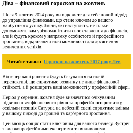
Діва – фінансовий гороскоп на жовтень
Після 9 жовтня 2024 року ви відкриєте для себе новий підхід
до управління фінансами, що стане ключем до вашого
майбутнього успіху. Зміни, які наступлять, не тільки
допоможуть вам урізноманітнити своє ставлення до фінансів,
але й будуть кроком у напрямку особистого й професійного
зростання, відкриваючи нові можливості для досягнення
величезних успіхів.
Читайте також:
Гороскоп на жовтень 2017 року Лев
Відтепер ваші рішення будуть базуватися на новій
перспективі, що сприятиме розвитку не лише фінансової
стійкості, а й розширить ваші можливості у професійній сфері.
Період у середині жовтня буде визначатися очікуваним
підвищенням фінансового рівня та професійного розвитку,
оскільки позиція Сатурна на небесній сцені сприятиме змінам
у вашому підході до грошей та кар’єрного зростання.
Цей місяць обіцяє стати ключовим для вашого бізнесу. Зустрічі
з високопрофесійними експертами та впливовими