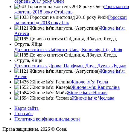
серпень 2017 року Овен
Гороскоп на
жовтень 2018 року Стрілець
Гороскоп
на листопад 2018 року Рак
Жіноче ім’я:
Агнеса
До чого сниться Лабіринт, Лава, Конвалія, Лід, Лілія
До чого сниться Дрова, Парфуми, Друг, Дуель, Дядько
Жіноче ім’я:
Анеле
Жіноче ім’я: Гелла
Жіноче ім’я: Капітоліна
Жіноче ім’я: Наталя
Жіноче ім’я: Чеслава
Карта сайта
Про сайт
Политика конфиденциальности
Права защищены. 2026 © Сова.