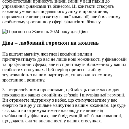
особистостями принесуть значні зміни у ваш підхід до
управління фінансами та бізнесом. Ці контакти створять
важливі умови для подальшого успіху й процвітання,
сприяючи не лише розвитку вашої компанії, але й власному
особистому зростанню у сфері фінансів та бізнесу.
Діва – любовний гороскоп на жовтень
На кшталт магніту, жовтневі космічні впливи
притягуватимуть до вас не лише нові можливості у фінансовій
та професійній сферах, але й сприятимуть зближенню у ваших
особистих стосунках. Цей період принесе глибшу
згуртованість з вашим партнером, сприяючи взаємному
зростанню і розвитку.
За астрологічними прогнозами, цей місяць стане часом для
покращення ваших емоційних зв’язків і внутрішньої гармонії.
Ви отримаєте підтримку з небес, що стимулюватиме у вас
енергію та віру у спільне майбутнє з вашим коханням. Це буде
час, коли ви отримуватимете насолоду не лише від
стабільності у фінансах, але й від емоційної збалансованості,
що додасть сил та впевненості у ваших стосунках.