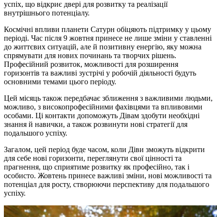
успіх, що відкриє двері для розвитку та реалізації
внутрішнього потенціалу.
Космічні впливи планети Сатурн обіцяють підтримку у цьому
періоді. Час після 9 жовтня принесе не лише зміни у ставленні
до життєвих ситуацій, але й позитивну енергію, яку можна
спрямувати для нових починань та творчих рішень.
Професійний розвиток, можливості для розширення
горизонтів та важливі зустрічі у робочій діяльності будуть
основними темами цього періоду.
Цей місяць також передбачає зближення з важливими людьми,
можливо, з високопрофесійними фахівцями та впливовими
особами. Ці контакти допоможуть Дівам здобути необхідні
знання й навички, а також розвинути нові стратегії для
подальшого успіху.
Загалом, цей період буде часом, коли Діви зможуть відкрити
для себе нові горизонти, переглянути свої цінності та
прагнення, що сприятиме розвитку як професійно, так і
особисто. Жовтень принесе важливі зміни, нові можливості та
потенціал для росту, створюючи перспективу для подальшого
успіху.