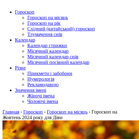
Гороскоп
Гороскоп на місяць
Гороскоп на рік
Східний (китайський) гороскоп
Тлумачення снів
Календар
Календар стрижки
Місячний календар
Місячний календар снів
Місячний посівний календар
Різне
Прикмети і забобони
Нумерологія
Рекламодавцю
Значення імені
Жіночі імена
Чоловічі імена
Главная
›
Гороскоп
›
Гороскоп на місяць
›
Гороскоп на
Жовтень 2024 року для Діви