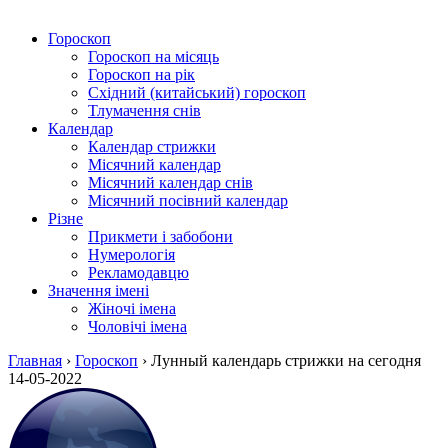
Гороскоп
Гороскоп на місяць
Гороскоп на рік
Східний (китайський) гороскоп
Тлумачення снів
Календар
Календар стрижки
Місячний календар
Місячний календар снів
Місячний посівний календар
Різне
Прикмети і забобони
Нумерологія
Рекламодавцю
Значення імені
Жіночі імена
Чоловічі імена
Главная
›
Гороскоп
›
Лунный календарь стрижки на сегодня
14-05-2022