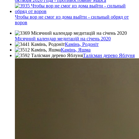
октября 2020 года - противостояние Марса
Чтобы вор не смог из дома выйти - сильный обряд от
воров
Місячний календар медитацій на січень 2020
Камінь, Родоніт
Камінь, Яшма
Талісман дерево Яблуня