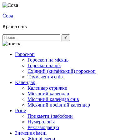
Сова
Країна снів
✔
Гороскоп
Гороскоп на місяць
Гороскоп на рік
Східний (китайський) гороскоп
Тлумачення снів
Календар
Календар стрижки
Місячний календар
Місячний календар снів
Місячний посівний календар
Різне
Прикмети і забобони
Нумерологія
Рекламодавцю
Значення імені
Жіночі імена