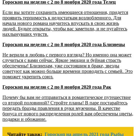
Гороскоп на неделю с 2 по 8 ноября 2020 года Телец
Если вы хотите сохранить имеющиеся отношения, придется
проявить терпимость к недостаткам возлюбленного. Для
начала нового романа научитесь впускать в свою жизнь
людей. Будьте открыты, чтобы вас заметили, и не пугайтесь
нахлынувших чувств.
Гороскоп на неделю с 2 по 8 ноября 2020 года Близнецы
Не верили в любовь с первого взгляда? Но именно она может
случиться с вами сейчас. Яркие эмоции и буйная страсть
обеспечены! Близнецам, уже состоящим в браке, звезды
советуют как можно больше времени проводить с семьей. Это
поможет укрепить союз.
Гороскоп на неделю с 2 по 8 ноября 2020 года Рак
Почему бы вам не отправиться в романтическое путешествие
со второй половиной? Стройте планы! В паре постарайтесь
передать бразды правления в руки мужчины. В качестве
бонуса от нового распределения ролей вам обеспечены цветы,
подарки и обожание.
Читайте також:
Гороскоп на апрель 2021 года Рыбы