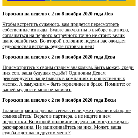
Гороскоп на неделю с 2 по 8 ноября 2020 года Лев
Чтобы встретить суженого, вам придется пересмотреть
собственные взгляды. Будьте аккуратны в выборе партнера,
соглашаться на первого встречного точно не стоит: велик
шанс ошибиться. Во второй половине недели вас ожидает
судьбоносная встреча, будьте готовы к ней!
Гороскоп на неделю с 2 по 8 ноября 2020 года Дева
Присмотритесь к своим старым знакомым. Быть может, среди
них есть ваша будущая судьба? Одиноким Девам
рекомендуется чаще бывать в компаниях и общественных
местах. А замужним – быть терпеливее в браке. Помните: от
вашей мудрости многое зависит.
Гороскоп на неделю с 2 по 8 ноября 2020 года Весы
Главное правило для вас сейчас: если уже сделали выбор, не
сомневайтесь! Верьте в партнера, а не ищите в нем
недостатки. Во второй половине недели вас могут ожидать
разочарования. Не зацикливайтесь на них. Может, ваша
судьба ждет вас в другом месте?