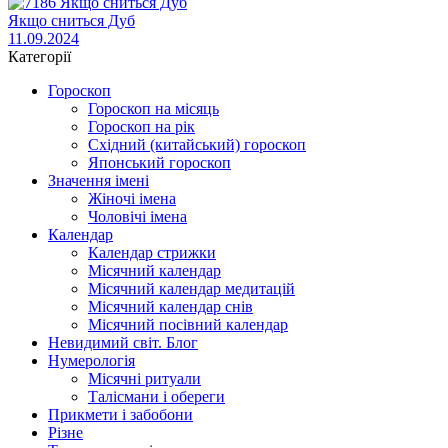
Якщо сниться Дуб
11.09.2024
Категорії
Гороскоп
Гороскоп на місяць
Гороскоп на рік
Східний (китайський) гороскоп
Японський гороскоп
Значення імені
Жіночі імена
Чоловічі імена
Календар
Календар стрижки
Місячний календар
Місячний календар медитацій
Місячний календар снів
Місячний посівний календар
Невидимий світ. Блог
Нумерологія
Місячні ритуали
Талісмани і обереги
Прикмети і забобони
Різне