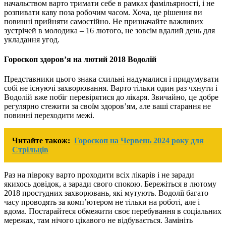
начальством варто тримати себе в рамках фамільярності, і не
розпивати каву поза робочим часом. Хоча, це рішення ви
повинні прийняти самостійно. Не призначайте важливих
зустрічей в молодика – 16 лютого, не зовсім вдалий день для
укладання угод.
Гороскоп здоров’я на лютий 2018 Водолій
Представники цього знака схильні надумалися і придумувати
собі не існуючі захворювання. Варто тільки один раз чхнути і
Водолій вже побіг перевірятися до лікаря. Звичайно, це добре
регулярно стежити за своїм здоров’ям, але ваші старання не
повинні переходити межі.
Читайте також:
Гороскоп на Червень 2024 року для
Стрільців
Раз на півроку варто проходити всіх лікарів і не заради
якихось довідок, а заради свого спокою. Бережіться в лютому
2018 простудних захворювань, які мутують. Водолії багато
часу проводять за комп’ютером не тільки на роботі, але і
вдома. Постарайтеся обмежити своє перебування в соціальних
мережах, там нічого цікавого не відбувається. Замініть