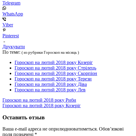
Telegram
WhatsApp
Viber
Pinterest
Друкувати
По теме:
( из рубрики Гороскоп на місяць )
Гороскоп на лютий 2018 року Козеріг
Гороскоп на лютий 2018 року Стрілець
Гороскоп на лютий 2018 року Скорпіон
Гороскоп на лютий 2018 року Терези
Гороскоп на лютий 2018 року Діва
Гороскоп на лютий 2018 року Лев
Гороскоп на лютий 2018 року Риби
Гороскоп на лютий 2018 року Козеріг
Оставить отзыв
Ваша e-mail адреса не оприлюднюватиметься.
Обов’язкові
поля позначені
*