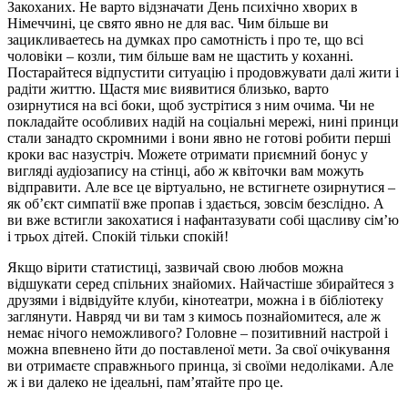
Закоханих. Не варто відзначати День психічно хворих в
Німеччині, це свято явно не для вас. Чим більше ви
зацикливаетесь на думках про самотність і про те, що всі
чоловіки – козли, тим більше вам не щастить у коханні.
Постарайтеся відпустити ситуацію і продовжувати далі жити і
радіти життю. Щастя миє виявитися близько, варто
озирнутися на всі боки, щоб зустрітися з ним очима. Чи не
покладайте особливих надій на соціальні мережі, нині принци
стали занадто скромними і вони явно не готові робити перші
кроки вас назустріч. Можете отримати приємний бонус у
вигляді аудіозапису на стінці, або ж квіточки вам можуть
відправити. Але все це віртуально, не встигнете озирнутися –
як об’єкт симпатії вже пропав і здається, зовсім безслідно. А
ви вже встигли закохатися і нафантазувати собі щасливу сім’ю
і трьох дітей. Спокій тільки спокій!
Якщо вірити статистиці, зазвичай свою любов можна
відшукати серед спільних знайомих. Найчастіше збирайтеся з
друзями і відвідуйте клуби, кінотеатри, можна і в бібліотеку
заглянути. Навряд чи ви там з кимось познайомитеся, але ж
немає нічого неможливого? Головне – позитивний настрой і
можна впевнено йти до поставленої мети. За свої очікування
ви отримаєте справжнього принца, зі своїми недоліками. Але
ж і ви далеко не ідеальні, пам’ятайте про це.