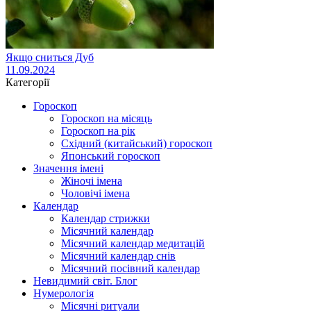
Якщо сниться Дуб
11.09.2024
Категорії
Гороскоп
Гороскоп на місяць
Гороскоп на рік
Східний (китайський) гороскоп
Японський гороскоп
Значення імені
Жіночі імена
Чоловічі імена
Календар
Календар стрижки
Місячний календар
Місячний календар медитацій
Місячний календар снів
Місячний посівний календар
Невидимий світ. Блог
Нумерологія
Місячні ритуали