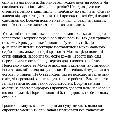
оцінить ваші пориви. Затримуєтеся кожен день на роботі? Чи
сподіваєтеся в кінці місяця на премію? Невідомо, хто ще
отримає премію в кінці місяця і прибавку до зарплати. Ось так
живеш від зарплати до зарплати, і проходять твої будні нудно і
одноманітно. Водолії поки не навчилися управляти грішми,
вони їм непросто даються, але легко залишають.
У гаманці не залишається нічого в останні кілька днів перед
зарплатою. Потрібно терміново щось робити, так далі тривати
не може. Крик душі, який повинен бути почутий. До
фінансових питань необхідно поставитися з максимальною
серйозністю, адже ви гідні кращого? Мотивацією повинні
стати фінанси, заробити які може кожен. Просто вам слід
перетворити своє хобі на джерело додаткового заробітку.
Непогано малюєте? Можете продавати картини, виставляючи
їх на загальний огляд на аукціонах. Всі геніальні художники з
чогось починали. Не буває людей, які не володіють талантами,
є ледачі персонажі, які не хочуть нічого робити. Вам не варто
записуватися до лав таких особистостей, Водолії вельми
амбітні за своєю природою і прагнуть довести всім навколо на
що вони здатні. Пориви повинні бути щирими, це без всяких
сумнівів.
Грошики стануть вашими вірними супутниками, якщо ви
спробуєте зменшити свій запал і працювати без фанатизму. З