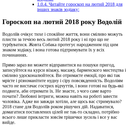
1.0.4.
Читайте гороскоп на лютий 2018 для
інших знаків зодіаку:
Гороскоп на лютий 2018 року Водолій
Водоліїв очікує тихе і спокійне життя, вони сміливо можуть
плисти за течією весь лютий 2018 року і ні про що не
турбуватися. Жовта Собака протегує народженим під цим
знаком зодіаку, і вона готова підтримувати їх у всіх
починаннях.
Прямо зараз ви можете відправитися на пошуки пригод,
записуйтеся на курси візажу, масажу, барменского мистецтва і
сміливо удосконалюйтеся. Ви отримаєте емоції, про які так
мрієте і різноманітите нудну і сіру повсякденність. Водоліям
часто не вистачає гострих відчуттів, і вони готові на будь-які
подвиги, аби отримати їх. Не знаєте, з чого саме варто
почати? Любовні інтриги, можна навіть на роботі завести
чоловіка. Адже ви завжди хотіли, але щось вас стримувало?
2018 стане для Водоліїв роком рішучих дій. Надаватися,
домагатися поставлених цілей не так-то складно, потрібно
всього лише прикласти зовсім трішечки зусиль і все у вас
вийде.