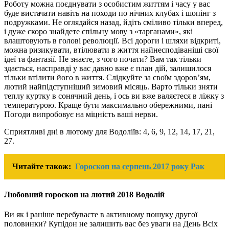
Роботу можна поєднувати з особистим життям і часу у вас
буде вистачати навіть на походи по нічних клубах і шопінг з
подружками. Не оглядайся назад, йдіть сміливо тільки вперед,
і дуже скоро знайдете спільну мову з «тарганами», які
влаштовують в голові революції. Всі дороги і шляхи відкриті,
можна ризикувати, втілювати в життя найнесподіваніші свої
ідеї та фантазії. Не знаєте, з чого почати? Вам так тільки
здається, насправді у вас давно вже є план дій, залишилося
тільки втілити його в життя. Слідкуйте за своїм здоров’ям,
лютий найпідступніший зимовий місяць. Варто тільки зняти
теплу куртку в сонячний день, і ось ви вже валяєтеся в ліжку з
температурою. Краще бути максимально обережними, пані
Погоди випробовує на міцність ваші нерви.
Сприятливі дні в лютому для Водоліїв: 4, 6, 9, 12, 14, 17, 21,
27.
Читайте також:
Гороскоп на серпень 2017 року Рак
Любовний гороскоп на лютий 2018 Водолій
Ви як і раніше перебуваєте в активному пошуку другої
половинки? Купідон не залишить вас без уваги на День Всіх