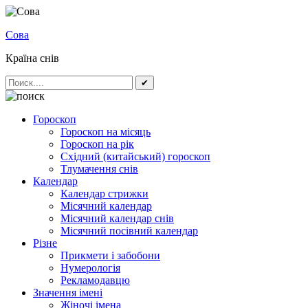
Сова
Країна снів
✔
Гороскоп
Гороскоп на місяць
Гороскоп на рік
Східний (китайський) гороскоп
Тлумачення снів
Календар
Календар стрижки
Місячний календар
Місячний календар снів
Місячний посівний календар
Різне
Прикмети і забобони
Нумерологія
Рекламодавцю
Значення імені
Жіночі імена