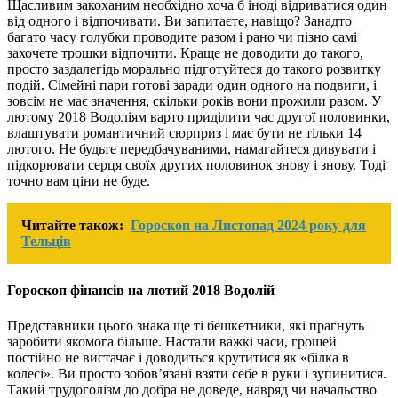
Щасливим закоханим необхідно хоча б іноді відриватися один
від одного і відпочивати. Ви запитаєте, навіщо? Занадто
багато часу голубки проводите разом і рано чи пізно самі
захочете трошки відпочити. Краще не доводити до такого,
просто заздалегідь морально підготуйтеся до такого розвитку
подій. Сімейні пари готові заради один одного на подвиги, і
зовсім не має значення, скільки років вони прожили разом. У
лютому 2018 Водоліям варто приділити час другої половинки,
влаштувати романтичний сюрприз і має бути не тільки 14
лютого. Не будьте передбачуваними, намагайтеся дивувати і
підкорювати серця своїх других половинок знову і знову. Тоді
точно вам ціни не буде.
Читайте також:
Гороскоп на Листопад 2024 року для
Тельців
Гороскоп фінансів на лютий 2018 Водолій
Представники цього знака ще ті бешкетники, які прагнуть
заробити якомога більше. Настали важкі часи, грошей
постійно не вистачає і доводиться крутитися як «білка в
колесі». Ви просто зобов’язані взяти себе в руки і зупинитися.
Такий трудоголізм до добра не доведе, навряд чи начальство