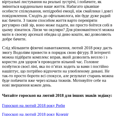
віртуальні листування на реальні зустрічі, і побачите, як
зміниться кардинально ваше життя. Набагато цікавіше
особисте спілкування, непідробні емоції, ніж смайлики і довгі
повідомлення. Сходіть до офтальмолога, він буде дуже радий
вас бачити. З таким способом життя варто перевіряти
регулярно свій зір, воно може падати, ви просто боїтеся собі в
цьому зізнатися. Лінзи чи окуляри? Для різноманітності можна
мати в своєму арсеналі обидва ці диво кошти, які дозволяють
добре бачити.
Слід збільшити фізичні навантаження, лютий 2018 року дасть
змогу Водоліям привести в порядок свою фігуру. В інтернеті
можна підібрати комплекс вправ, який дозволить весело і з
користю для здоров’я проводити вільний час. Головне
позбутися своєї ліні, яка по п’ятах ходить за вами і постійно
нашіптує, що потрібно відпочити на улюбленому дивані. Не
так-то просто бороти всі спокуси, але результат старань можна
буде побачити вже через кілька тижнів. Мотивуйте себе на
нові звершення кожен день.
Читайте гороскоп на лютий 2018 для інших знаків зодіаку:
Гороскоп на лютий 2018 року Риби
Гороскоп на лютий 2018 року Козеріг