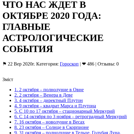
ЧТО НАС ЖДЕТ В
ОКТЯБРЕ 2020 ГОДА:
ГЛАВНЫЕ
АСТРОЛОГИЧЕСКИЕ
СОБЫТИЯ
⚑ 22 Вер 2020г. Категория:
Гороскоп
| ❤ 486 | Отзывы: 0
Зміст
1.
2 октября – полнолуние в Овне
2.
2 октября – Венера в Деве
3.
4 октября – директный Плутон
4.
9 октября – квадрат Марса и Плутона
5.
С 10 по 17 октября – стационарный Меркурий
6.
С 14 октября по 3 ноября – ретроградный Меркурий
7.
16 октября – новолуние в Весах
8.
23 октября – Солнце в Скорпионе
9.
31 октября – полнолуние в Тельце, Голубая Луна.