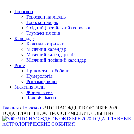
Гороскоп
Гороскоп на місяць
Гороскоп на рік
Східний (китайський) гороскоп
Тлумачення снів
Календар
Календар стрижки
Місячний календар
Місячний календар снів
Місячний посівний календар
Різне
Прикмети і забобони
Нумерологія
Рекламодавцю
Значення імені
Жіночі імена
Чоловічі імена
Главная
›
Гороскоп
›
ЧТО НАС ЖДЕТ В ОКТЯБРЕ 2020
ГОДА: ГЛАВНЫЕ АСТРОЛОГИЧЕСКИЕ СОБЫТИЯ