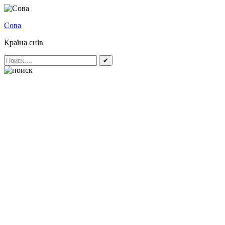
Сова
Країна снів
✔