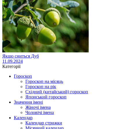
Якщо сниться Дуб
11.09.2024
Категорії
Гороскоп
Гороскоп на місяць
Гороскоп на рік
Східний (китайський) гороскоп
Японський гороскоп
Значення імені
Жіночі імена
Чоловічі імена
Календар
Календар стрижки
Місячний календар