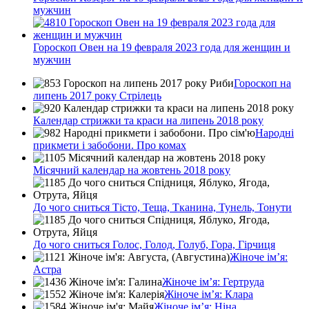
мужчин
Гороскоп Овен на 19 февраля 2023 года для женщин и
мужчин
Гороскоп на
липень 2017 року Стрілець
Календар стрижки та краси на липень 2018 року
Народні
прикмети і забобони. Про комах
Місячний календар на жовтень 2018 року
До чого сниться Тісто, Теща, Тканина, Тунель, Тонути
До чого сниться Голос, Голод, Голуб, Гора, Гірчиця
Жіноче ім’я:
Астра
Жіноче ім’я: Гертруда
Жіноче ім’я: Клара
Жіноче ім’я: Ніна