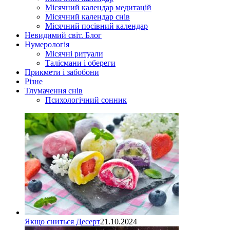
Місячний календар медитацій
Місячний календар снів
Місячний посівний календар
Невидимий світ. Блог
Нумерологія
Місячні ритуали
Талісмани і обереги
Прикмети і забобони
Різне
Тлумачення снів
Психологічний сонник
Якщо сниться Десерт
21.10.2024