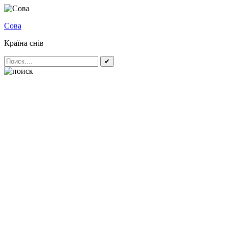
Сова
Країна снів
✔