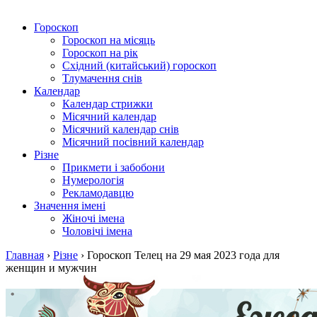
Гороскоп
Гороскоп на місяць
Гороскоп на рік
Східний (китайський) гороскоп
Тлумачення снів
Календар
Календар стрижки
Місячний календар
Місячний календар снів
Місячний посівний календар
Різне
Прикмети і забобони
Нумерологія
Рекламодавцю
Значення імені
Жіночі імена
Чоловічі імена
Главная
›
Різне
›
Гороскоп Телец на 29 мая 2023 года для
женщин и мужчин